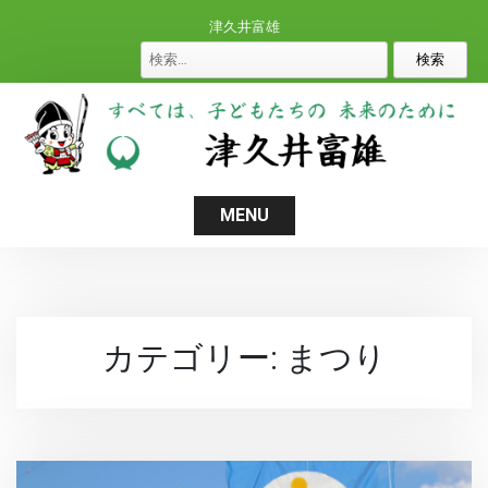
S
津久井富雄
k
検
i
索
p
:
t
o
c
o
MENU
n
t
e
n
カテゴリー:
まつり
t