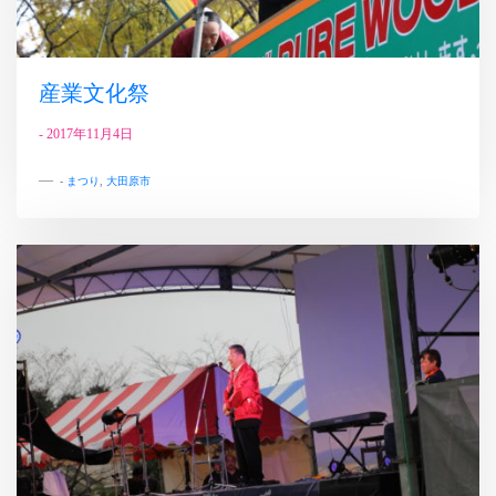
産業文化祭
-
2017年11月4日
-
まつり
,
大田原市