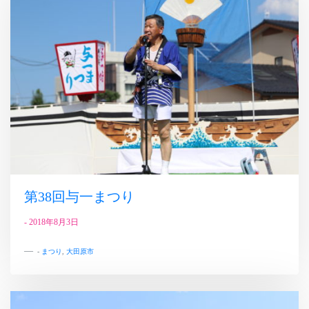
第38回与一まつり
-
2018年8月3日
-
まつり
,
大田原市