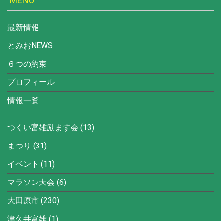
MENU
ー
最新情報
シ
とみおNEWS
ョ
６つの約束
ン
プロフィール
情報一覧
つくい富雄励ます会
(13)
まつり
(31)
イベント
(11)
マラソン大会
(6)
大田原市
(230)
津久井富雄
(1)