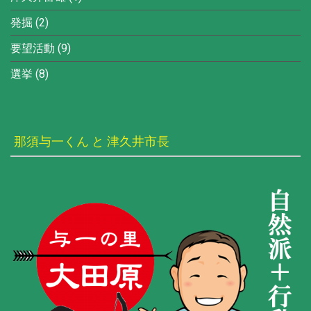
発掘
(2)
要望活動
(9)
選挙
(8)
那須与一くん と 津久井市長