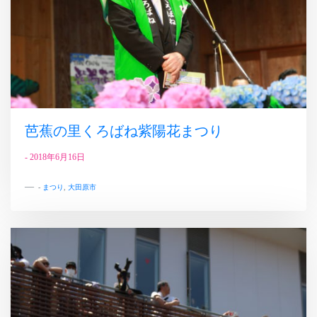
芭蕉の里くろばね紫陽花まつり
-
2018年6月16日
-
まつり
,
大田原市