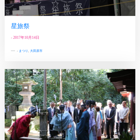
星旅祭
-
2017年10月14日
-
まつり
,
大田原市