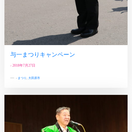
与一まつりキャンペーン
-
2018年7月27日
-
まつり
,
大田原市