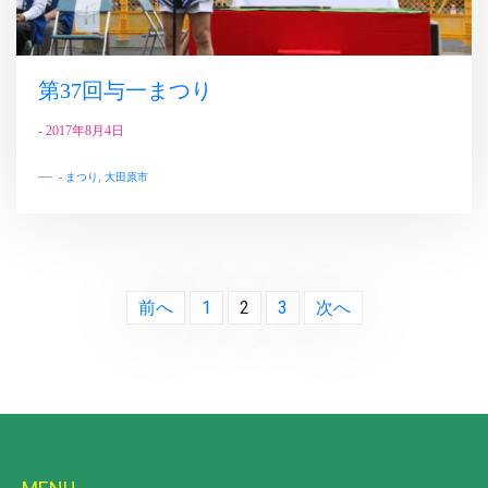
第37回与一まつり
-
2017年8月4日
-
まつり
,
大田原市
投
前へ
1
2
3
次へ
稿
ナ
ビ
ゲ