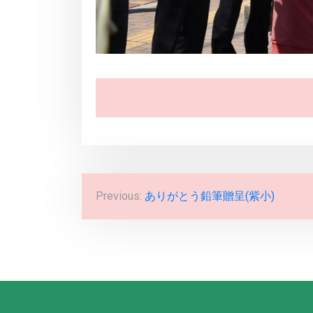
投
Previous:
ありがとう鉛筆贈呈(紫小)
稿
ナ
ビ
ゲ