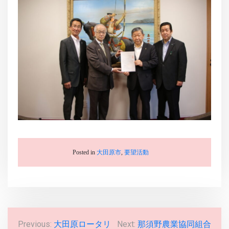
Posted in
大田原市
,
要望活動
投
Previous:
大田原ロータリ
Next:
那須野農業協同組合