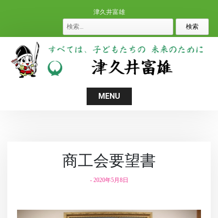
S
津久井富雄
k
検
i
索
p
:
t
o
c
o
MENU
n
t
e
n
商工会要望書
t
-
2020年5月8日